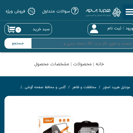
سوالات متداول
فروش ویژه
حساب کاربری من
تغییر گذر واژه
رود
/
ثبت نام
سبد خرید
۰
سفارشات
جستجو
خروج از حساب کاربری
خانه | محصولات | مشخصات محصول
موبایل هیربد استور
محافظت و ظاهر
گلس و محافظ صفحه گوشی
گلس تمام‌چ