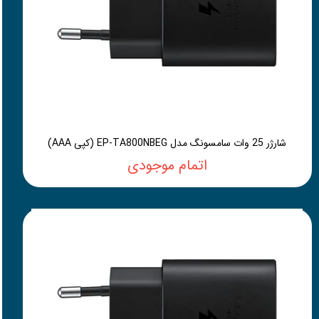
شارژر 25 وات سامسونگ مدل EP-TA800NBEG (کپی AAA)
اتمام موجودی