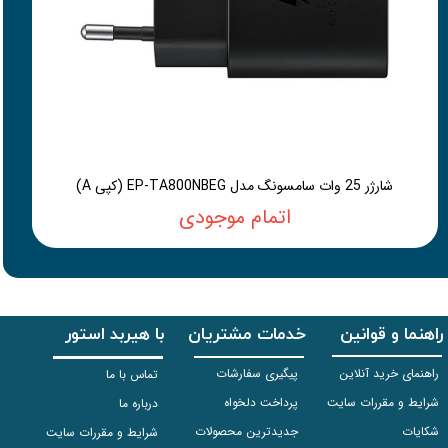
شارژر 25 وات سامسونگ مدل EP-TA800NBEG (کپی A)
اتمام موجودی
راهنما و قوانین
خدمات مشتریان
با هیربد استور
راهنمای خرید آنلاین
پیگیری سفارشات
تماس با ما
شرایط و مقررات سایت
پرداخت دلخواه
درباره ما
شکایات
جدیدترین محصولات
شرایط و مقررات سایت