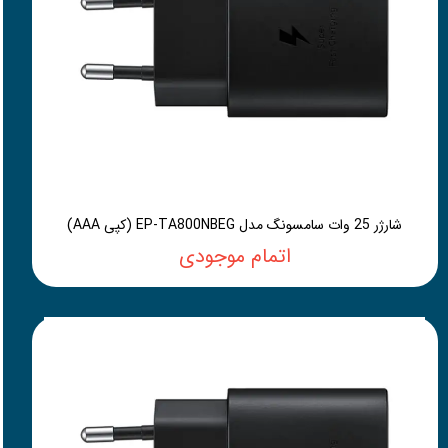
شارژر 25 وات سامسونگ مدل EP-TA800NBEG (کپی AAA)
اتمام موجودی