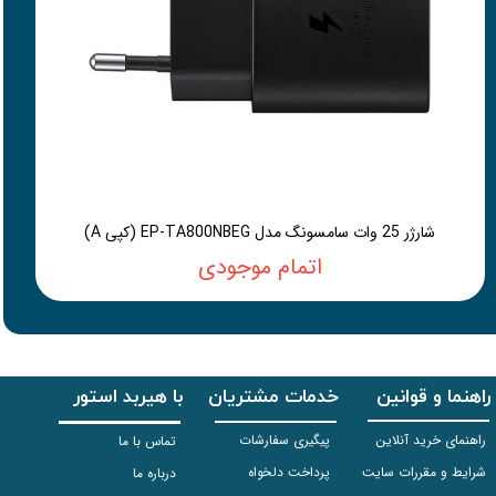
شارژر 25 وات سامسونگ مدل EP-TA800NBEG (کپی A)
اتمام موجودی
راهنما و قوانین
خدمات مشتریان
با هیربد استور
راهنمای خرید آنلاین
پیگیری سفارشات
تماس با ما
شرایط و مقررات سایت
پرداخت دلخواه
درباره ما