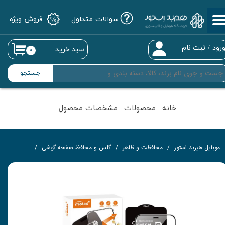
سوالات متداول
فروش ویژه
حساب کاربری من
تغییر گذر واژه
رود
/
ثبت نام
سبد خرید
۰
سفارشات
جستجو
خروج از حساب کاربری
خانه | محصولات | مشخصات محصول
موبایل هیربد استور
محافظت و ظاهر
گلس و محافظ صفحه گوشی
گلس تمام‌چ