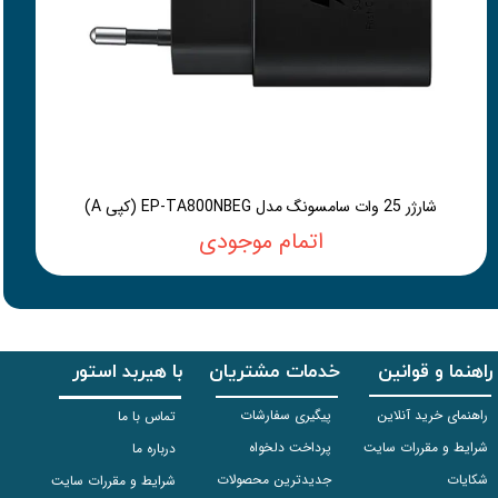
شارژر 25 وات سامسونگ مدل EP-TA800NBEG (کپی A)
اتمام موجودی
راهنما و قوانین
خدمات مشتریان
با هیربد استور
راهنمای خرید آنلاین
پیگیری سفارشات
تماس با ما
شرایط و مقررات سایت
پرداخت دلخواه
درباره ما
شکایات
جدیدترین محصولات
شرایط و مقررات سایت