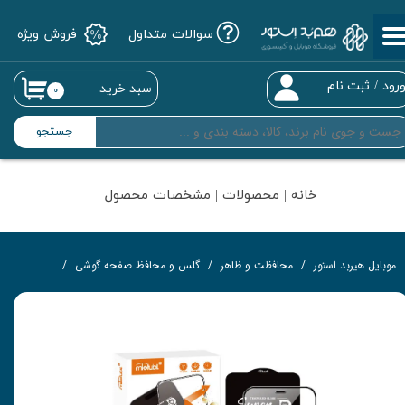
سوالات متداول
فروش ویژه
حساب کاربری من
تغییر گذر واژه
رود
/
ثبت نام
سبد خرید
۰
سفارشات
جستجو
خروج از حساب کاربری
خانه | محصولات | مشخصات محصول
موبایل هیربد استور
محافظت و ظاهر
گلس و محافظ صفحه گوشی
گلس تمام‌چ