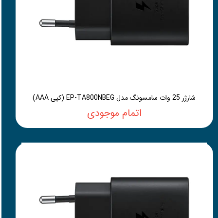
شارژر 25 وات سامسونگ مدل EP-TA800NBEG (کپی AAA)
اتمام موجودی