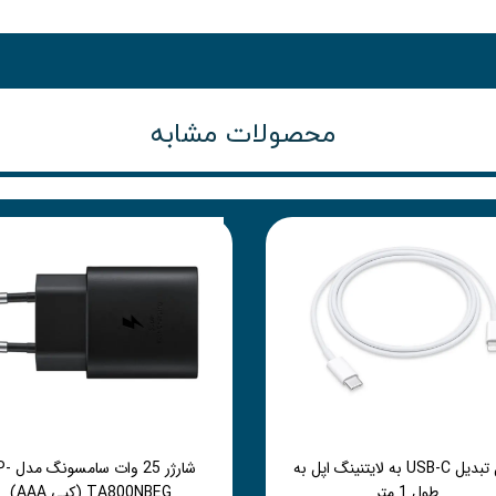
محصولات مشابه
کابل تبدیل USB-C به لایتنینگ اپل به
شارژر 25 وات 
طول 1 متر
TA800NBEG (کپی AAA)