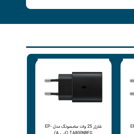
سامسونگ مدل EP-
شارژر 25 وات سامسونگ مدل EP-
TA800NBEG (کپی A)