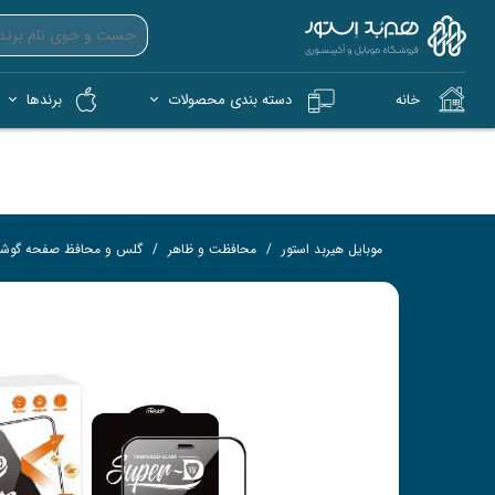
خانه
دسته بندی محصولات
برندها
آیپد (iPad)
آیفون (iPhone)
کمپ و فضای باز (Tech)
هندزفری بی‌سیم (TWS)
فلش 
کار
موبایل هیربد استور
محافظت و ظاهر
گلس و محافظ صفحه گوش