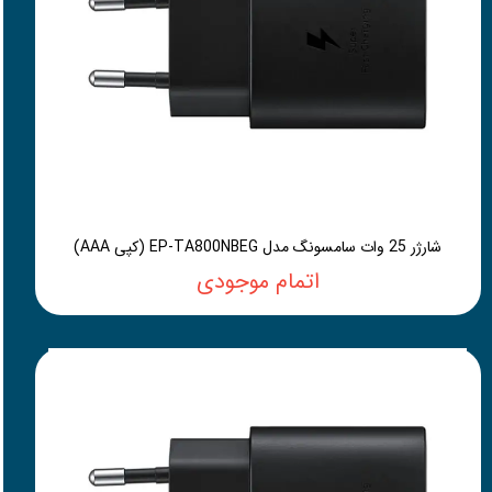
شارژر 25 وات سامسونگ مدل EP-TA800NBEG (کپی AAA)
اتمام موجودی