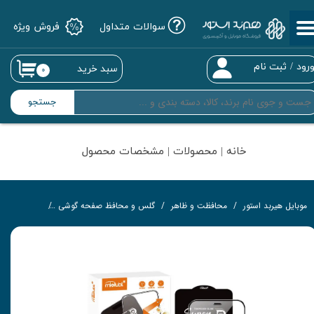
سوالات متداول
فروش ویژه
حساب کاربری من
تغییر گذر واژه
رود
/
ثبت نام
سبد خرید
۰
سفارشات
جستجو
خروج از حساب کاربری
خانه | محصولات | مشخصات محصول
موبایل هیربد استور
محافظت و ظاهر
گلس و محافظ صفحه گوشی
گلس تمام‌چ