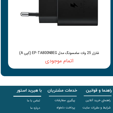
شارژر 25 وات سامسونگ مدل EP-TA800NBEG (کپی A)
اتمام موجودی
راهنما و قوانین
خدمات مشتریان
با هیربد استور
راهنمای خرید آنلاین
پیگیری سفارشات
تماس با ما
شرایط و مقررات سایت
پرداخت دلخواه
درباره ما