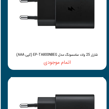
شارژر 25 وات سامسونگ مدل EP-TA800NBEG (کپی AAA)
اتمام موجودی