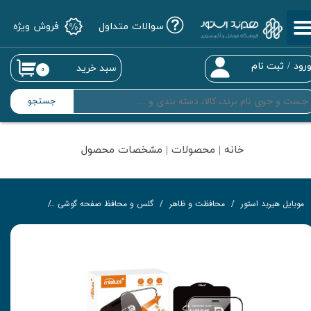
سوالات متداول
فروش ویژه
حساب کاربری من
تغییر گذر واژه
رود
/
ثبت نام
سبد خرید
۰
سفارشات
جستجو
خروج از حساب کاربری
خانه | محصولات | مشخصات محصول
موبایل هیربد استور
محافظت و ظاهر
گلس و محافظ صفحه گوشی
گلس تمام‌چ