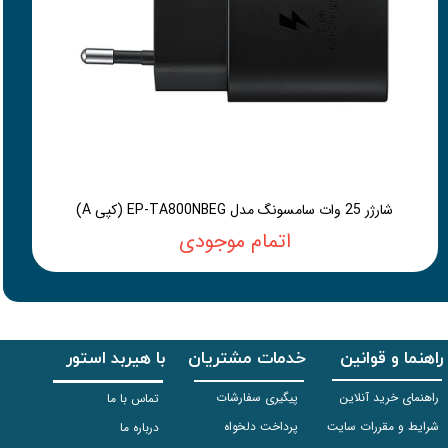
شارژر 25 وات سامسونگ مدل EP-TA800NBEG (کپی A)
اتمام موجودی
راهنما و قوانین
خدمات مشتریان
با هیربد استور
راهنمای خرید آنلاین
پیگیری سفارشات
تماس با ما
شرایط و مقررات سایت
پرداخت دلخواه
درباره ما