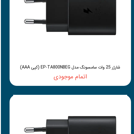
شارژر 25 وات سامسونگ مدل EP-TA800NBEG (کپی AAA)
اتمام موجودی