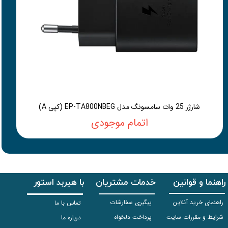
شارژر 25 وات سامسونگ مدل EP-TA800NBEG (کپی A)
اتمام موجودی
راهنما و قوانین
خدمات مشتریان
با هیربد استور
راهنمای خرید آنلاین
پیگیری سفارشات
تماس با ما
شرایط و مقررات سایت
پرداخت دلخواه
درباره ما