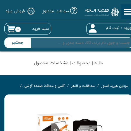
سوالات متداول
فروش ویژه
حساب کاربری من
تغییر گذر واژه
رود
/
ثبت نام
سبد خرید
۰
سفارشات
جستجو
خروج از حساب کاربری
خانه | محصولات | مشخصات محصول
موبایل هیربد استور
محافظت و ظاهر
گلس و محافظ صفحه گوشی
گلس تمام‌چ