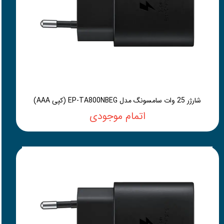
شارژر 25 وات سامسونگ مدل EP-TA800NBEG (کپی AAA)
اتمام موجودی