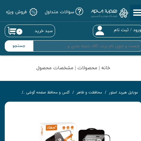
سوالات متداول
فروش ویژه
حساب کاربری من
تغییر گذر واژه
رود
/
ثبت نام
سبد خرید
۰
سفارشات
جستجو
خروج از حساب کاربری
خانه | محصولات | مشخصات محصول
موبایل هیربد استور
محافظت و ظاهر
گلس و محافظ صفحه گوشی
گلس تمام‌چ