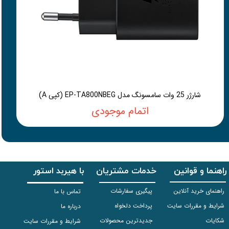
شارژر 25 وات سامسونگ مدل EP-TA800NBEG (کپی A)
اتمام موجودی
راهنما و قوانین
خدمات مشتریان
با هیربد استور
راهنمای خرید آنلاین
پیگیری سفارشات
تماس با ما
شرایط و مقررات سایت
پرداخت دلخواه
درباره ما
شکایات
جدیدترین محصولات
شرایط و مقررات سایت