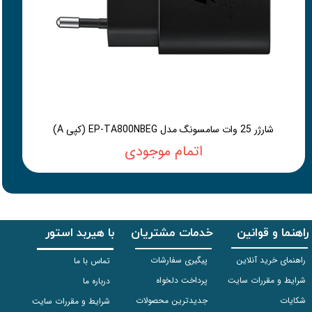
شارژر 25 وات سامسونگ مدل EP-TA800NBEG (کپی A)
اتمام موجودی
راهنما و قوانین
خدمات مشتریان
با هیربد استور
راهنمای خرید آنلاین
پیگیری سفارشات
تماس با ما
شرایط و مقررات سایت
پرداخت دلخواه
درباره ما
شکایات
جدیدترین محصولات
شرایط و مقررات سایت