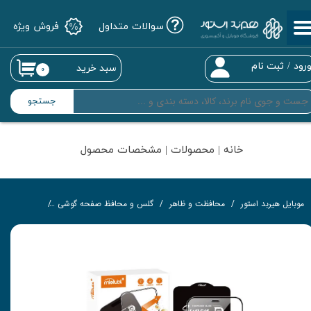
سوالات متداول
فروش ویژه
حساب کاربری من
تغییر گذر واژه
رود
/
ثبت نام
سبد خرید
۰
سفارشات
جستجو
خروج از حساب کاربری
خانه | محصولات | مشخصات محصول
موبایل هیربد استور
محافظت و ظاهر
گلس و محافظ صفحه گوشی
گلس تمام‌چ