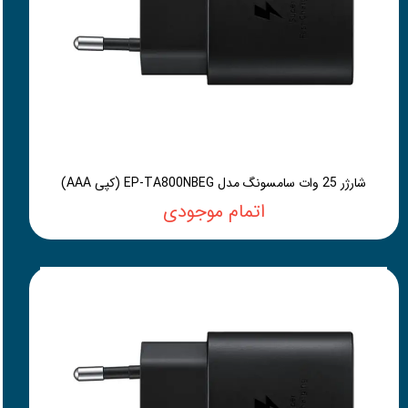
شارژر 25 وات سامسونگ مدل EP-TA800NBEG (کپی AAA)
اتمام موجودی