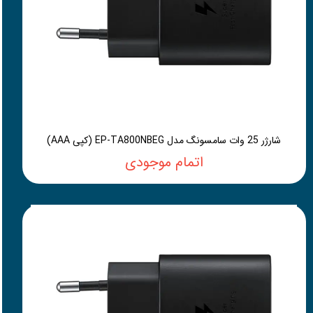
شارژر 25 وات سامسونگ مدل EP-TA800NBEG (کپی AAA)
اتمام موجودی