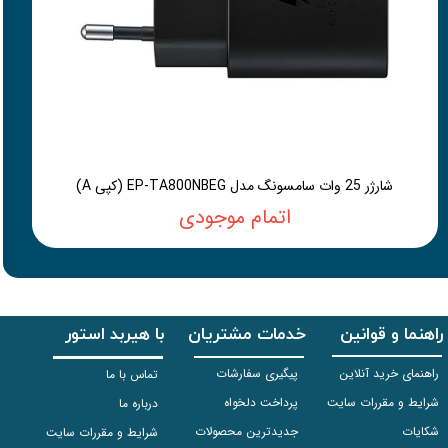
شارژر 25 وات سامسونگ مدل EP-TA800NBEG (کپی A)
اتمام موجودی
راهنما و قوانین
خدمات مشتریان
با هیربد استور
راهنمای خرید آنلاین
پیگیری سفارشات
تماس با ما
شرایط و مقررات سایت
پرداخت دلخواه
درباره ما
شکایات
جدیدترین محصولات
شرایط و مقررات سایت