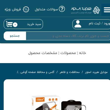
سوالات متداول
فروش ویژه
حساب کاربری من
تغییر گذر واژه
رود
/
ثبت نام
سبد خرید
۰
سفارشات
جستجو
خروج از حساب کاربری
خانه | محصولات | مشخصات محصول
موبایل هیربد استور
محافظت و ظاهر
گلس و محافظ صفحه گوشی
گلس تمام‌چ