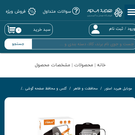
سوالات متداول
فروش ویژه
حساب کاربری من
تغییر گذر واژه
رود
/
ثبت نام
سبد خرید
۰
سفارشات
جستجو
خروج از حساب کاربری
خانه | محصولات | مشخصات محصول
موبایل هیربد استور
محافظت و ظاهر
گلس و محافظ صفحه گوشی
گلس تمام‌چ