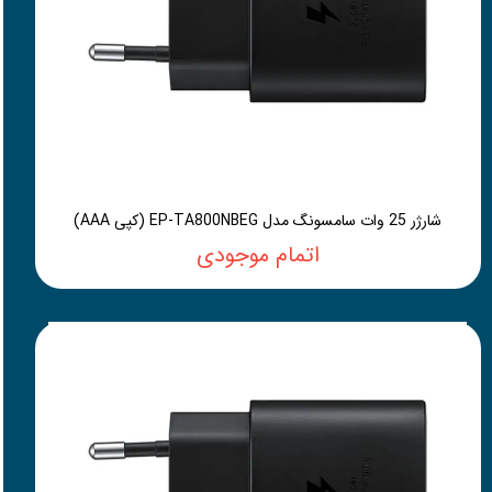
شارژر 25 وات سامسونگ مدل EP-TA800NBEG (کپی AAA)
اتمام موجودی