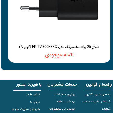
شارژر 25 وات سامسونگ مدل EP-TA800NBEG (کپی A)
اتمام موجودی
راهنما و قوانین
خدمات مشتریان
با هیربد استور
راهنمای خرید آنلاین
پیگیری سفارشات
تماس با ما
شرایط و مقررات سایت
پرداخت دلخواه
درباره ما
شکایات
جدیدترین محصولات
شرایط و مقررات سایت