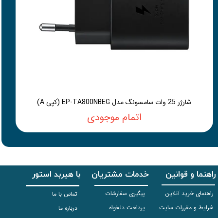
شارژر 25 وات سامسونگ مدل EP-TA800NBEG (کپی A)
اتمام موجودی
راهنما و قوانین
خدمات مشتریان
با هیربد استور
راهنمای خرید آنلاین
پیگیری سفارشات
تماس با ما
شرایط و مقررات سایت
پرداخت دلخواه
درباره ما