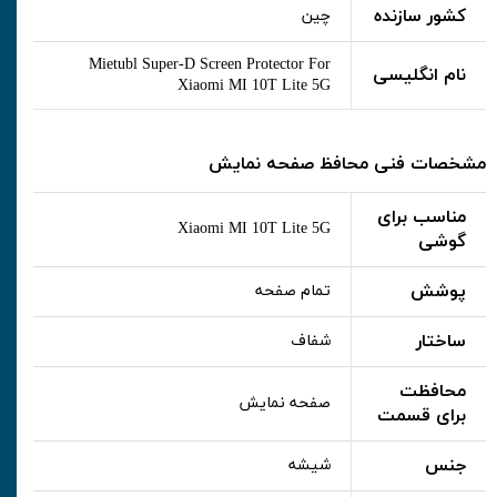
کشور سازنده
چین
Mietubl Super-D Screen Protector For
نام انگلیسی
Xiaomi MI 10T Lite 5G
مشخصات فنی محافظ صفحه نمایش
مناسب برای
Xiaomi MI 10T Lite 5G
گوشی
پوشش
تمام صفحه
ساختار
شفاف
محافظت
صفحه نمایش
برای قسمت
جنس
شیشه