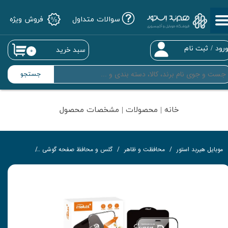
سوالات متداول
فروش ویژه
حساب کاربری من
تغییر گذر واژه
رود
/
ثبت نام
سبد خرید
۰
سفارشات
جستجو
خروج از حساب کاربری
خانه | محصولات | مشخصات محصول
موبایل هیربد استور
محافظت و ظاهر
گلس و محافظ صفحه گوشی
گلس تمام‌چ