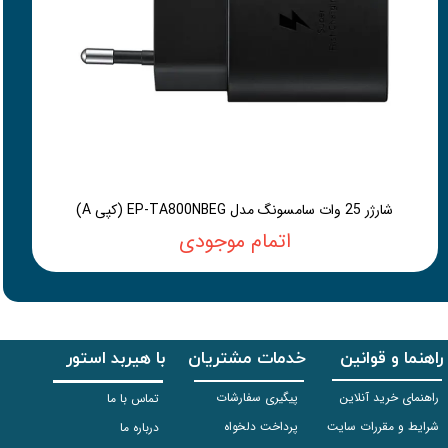
شارژر 25 وات سامسونگ مدل EP-TA800NBEG (کپی A)
اتمام موجودی
راهنما و قوانین
خدمات مشتریان
با هیربد استور
راهنمای خرید آنلاین
پیگیری سفارشات
تماس با ما
شرایط و مقررات سایت
پرداخت دلخواه
درباره ما