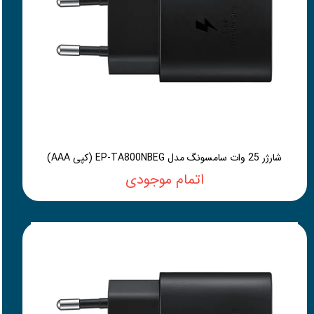
شارژر 25 وات سامسونگ مدل EP-TA800NBEG (کپی AAA)
اتمام موجودی