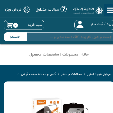
سوالات متداول
فروش ویژه
حساب کاربری من
تغییر گذر واژه
رود
/
ثبت نام
سبد خرید
۰
سفارشات
جستجو
خروج از حساب کاربری
خانه | محصولات | مشخصات محصول
موبایل هیربد استور
محافظت و ظاهر
گلس و محافظ صفحه گوشی
گلس تمام‌چ