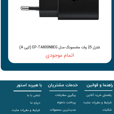
شارژر 25 وات سامسونگ مدل EP-TA800NBEG (کپی A)
اتمام موجودی
راهنما و قوانین
خدمات مشتریان
با هیربد استور
راهنمای خرید آنلاین
پیگیری سفارشات
تماس با ما
شرایط و مقررات سایت
پرداخت دلخواه
درباره ما
شکایات
جدیدترین محصولات
شرایط و مقررات سایت