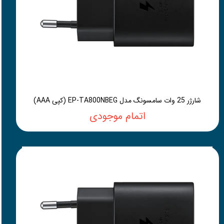
شارژر 25 وات سامسونگ مدل EP-TA800NBEG (کپی AAA)
اتمام موجودی