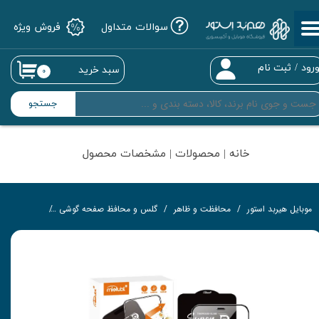
سوالات متداول
فروش ویژه
حساب کاربری من
تغییر گذر واژه
رود
/
ثبت نام
سبد خرید
۰
سفارشات
جستجو
خروج از حساب کاربری
خانه | محصولات | مشخصات محصول
موبایل هیربد استور
محافظت و ظاهر
گلس و محافظ صفحه گوشی
گلس تمام‌چ