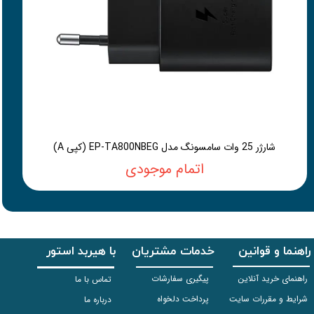
شارژر 25 وات سامسونگ مدل EP-TA800NBEG (کپی A)
اتمام موجودی
راهنما و قوانین
خدمات مشتریان
با هیربد استور
راهنمای خرید آنلاین
پیگیری سفارشات
تماس با ما
شرایط و مقررات سایت
پرداخت دلخواه
درباره ما