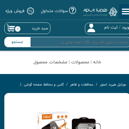
سوالات متداول
فروش ویژه
حساب کاربری من
تغییر گذر واژه
رود
/
ثبت نام
سبد خرید
۰
سفارشات
جستجو
خروج از حساب کاربری
خانه | محصولات | مشخصات محصول
موبایل هیربد استور
محافظت و ظاهر
گلس و محافظ صفحه گوشی
گلس تمام‌چ