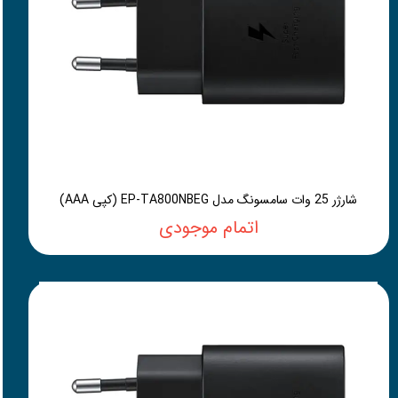
شارژر 25 وات سامسونگ مدل EP-TA800NBEG (کپی AAA)
اتمام موجودی