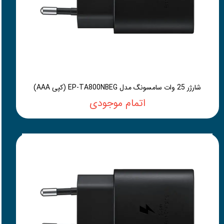
شارژر 25 وات سامسونگ مدل EP-TA800NBEG (کپی AAA)
اتمام موجودی