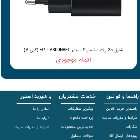
شارژر 25 وات سامسونگ مدل EP-TA800NBEG (کپی A)
اتمام موجودی
راهنما و قوانین
خدمات مشتریان
با هیربد استور
راهنمای خرید آنلاین
پیگیری سفارشات
تماس با ما
شرایط و مقررات سایت
پرداخت دلخواه
درباره ما
شکایات
جدیدترین محصولات
شرایط و مقررات سایت
رویه‌های ارسال کالا
سوالات متداول