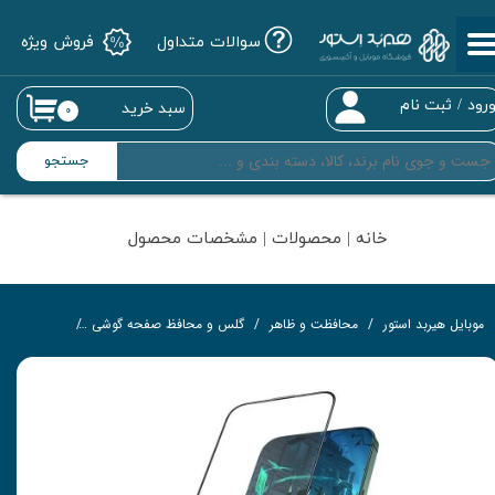
سوالات متداول
فروش ویژه
حساب کاربری من
تغییر گذر واژه
رود
/
ثبت نام
سبد خرید
۰
سفارشات
جستجو
خروج از حساب کاربری
خانه | محصولات | مشخصات محصول
موبایل هیربد استور
محافظت و ظاهر
گلس و محافظ صفحه گوشی
گلس تمام‌چ