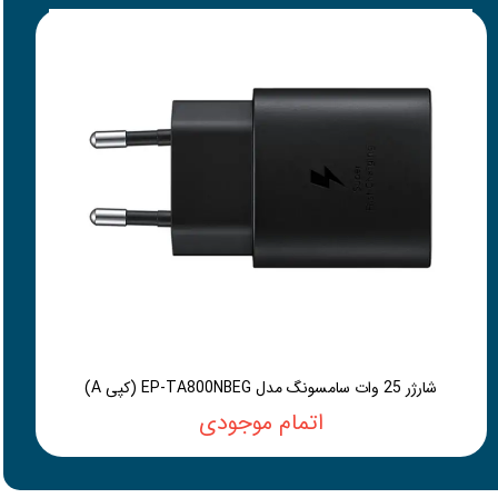
شارژر 25 وات سامسونگ مدل EP-TA800NBEG (کپی A)
اتمام موجودی