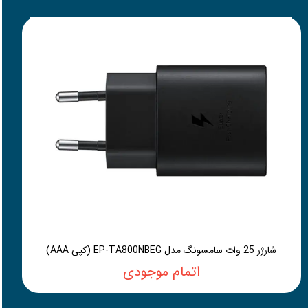
شارژر 25 وات سامسونگ مدل EP-TA800NBEG (کپی AAA)
اتمام موجودی