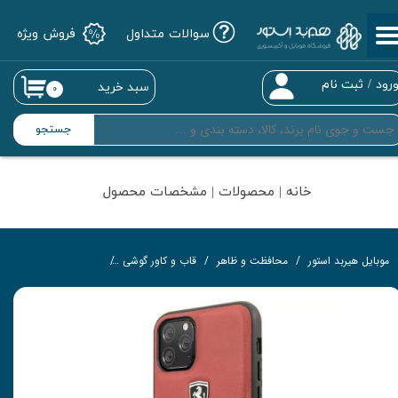
سوالات متداول
فروش ویژه
حساب کاربری من
تغییر گذر واژه
رود
/
ثبت نام
سبد خرید
۰
سفارشات
جستجو
خروج از حساب کاربری
خانه | محصولات | مشخصات محصول
موبایل هیربد استور
محافظت و ظاهر
قاب و کاور گوشی
قاب چرمی گوشی
کاور فراری 