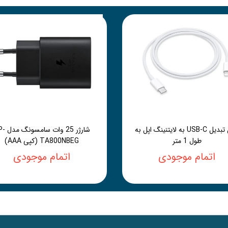
کابل تبدیل USB-C به لایتنینگ اپل به
شارژر 25 وات 
طول 1 متر
TA800NBEG (کپی AAA)
اتمام موجودی
اتمام موجودی