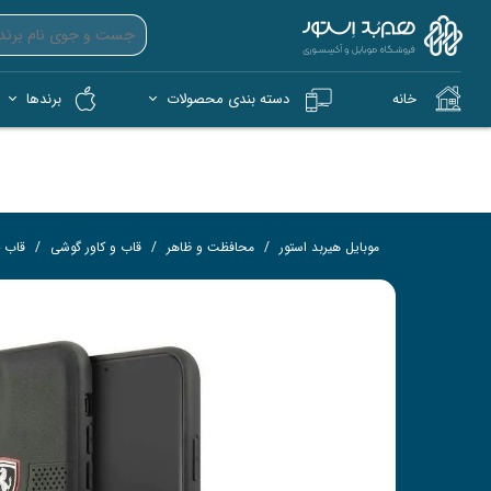
خانه
دسته بندی محصولات
برندها
آیپد (iPad)
آیفون (iPhone)
کمپ و فضای باز (Tech)
هندزفری بی‌سیم (TWS)
فلش 
کار
موبایل هیربد استور
محافظت و ظاهر
قاب و کاور گوشی
قاب 