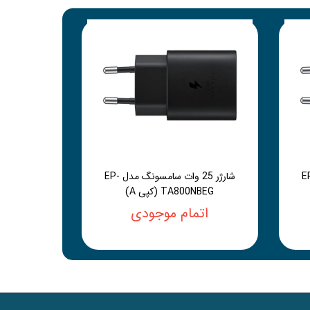
سامسونگ مدل EP-
شارژر 25 وات سامسونگ مدل EP-
TA800NBEG (کپی A)
اتمام موجودی