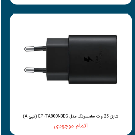
شارژر 25 وات سامسونگ مدل EP-TA800NBEG (کپی A)
اتمام موجودی