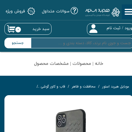
سوالات متداول
فروش ویژه
حساب کاربری من
تغییر گذر واژه
رود
/
ثبت نام
سبد خرید
۰
سفارشات
جستجو
خروج از حساب کاربری
خانه | محصولات | مشخصات محصول
موبایل هیربد استور
محافظت و ظاهر
قاب و کاور گوشی
قاب چرمی گوشی
کاور سا