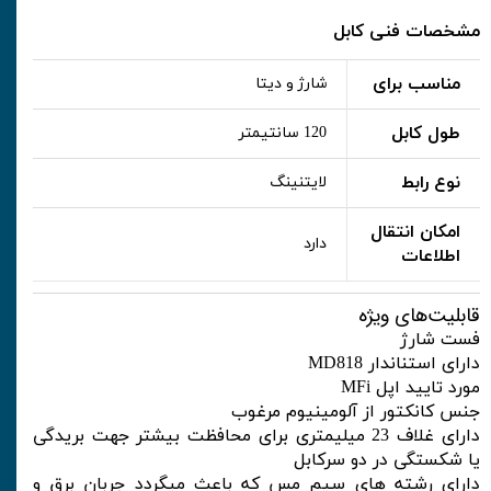
مشخصات فنی کابل
مناسب برای
شارژ و دیتا
طول کابل
120 سانتیمتر
نوع رابط
لایتنینگ
امکان انتقال
دارد
اطلاعات
قابلیت‌های ویژه
فست شارژ
دارای استناندار
MD818
مورد تایید اپل
MFi
جنس کانکتور از آلومینیوم مرغوب
دارای غلاف 23 میلیمتری برای محافظت بیشتر جهت بریدگی
یا شکستگی در دو سرکابل
دارای رشته های سیم مس که باعث میگردد جربان برق و