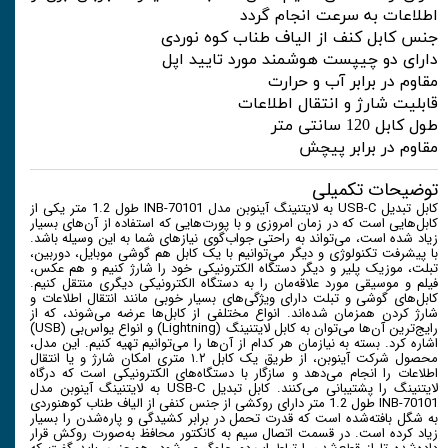
اطلاعات به سرعت انجام گردد
جنس کابل کنف از الیاف طناب کوه نوردی
دارای دو چیپست هوشمند مورد تایید اپل
مقاوم در برابر آب و حرارت
قابلیت شارژ و انتقال اطلاعات
طول کابل 120 سانتی متر
مقاوم در برابر پیچش
توضیحات تکمیلی
کابل تبدیل USB-C به لایتنینگ آینوبن مدل INB-70101 طول 1.2 متر یکی از
کابل‌هایی است که در زمان امروزی و با پورت‌هایی که استفاده از آن‌های بسیار
زیاد شده است، می‌تواند به راحتی جواب‌گوی نیاز‌های شما به این وسیله باشد.
با پیشرفت تکنولوژی و دیگر می‌توانیم با یک کابل هم گوشی موبایل، دوربین،
تبلت، موزیک پلیر و دیگر دستگاه الکترونیکی خود را شارژ کنیم و هم عکس،
فیلم و موسیقی مورد علاقه‌مان را به دستگاه الکترونیکی دیگری منتقل کنیم.
کابل‌های گوشی و تبلت دارای ویژگی‌های بسیار خوبی مانند انتقال اطلاعات و
شارژ کردن همزمان شده‌اند. انواع مختلفی از کابل‌ها عرضه می‌شوند، که از
رایج‌ترین آن‌ها می‌توان به کابل لایتنینگ (Lightning) و انواع یو‌اس‌بی (USB)
اشاره کرد. بسته به نیازمان هر کدام از آن‌ها را می‌توانیم تهیه کنیم. این مدل،
محصول شرکت آینوبن، از طریق یک کابل ۱.۲ متری امکان شارژ و یا انتقال
اطلاعات را انجام می‌دهد و سازگار با دستگاه‌های الکترونیکی است که درگاه
لایتنینگ را پشتیبانی می‌کنند. کابل تبدیل USB-C به لایتنینگ آینوبن مدل
INB-70101 طول 1.2 متر دارای روکشی از جنس کنفی از الیاف طناب کوهنوردی
به شگل بافته‌شده است که قدرت تحمل در برابر کشیدگی و پاره‌شدن را بسیار
زیاد کرده است. در قسمت اتصال سیم به کانکتور محافظ به‌صورت روکش قرار