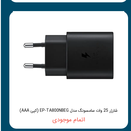
شارژر 25 وات سامسونگ مدل EP-TA800NBEG (کپی AAA)
اتمام موجودی