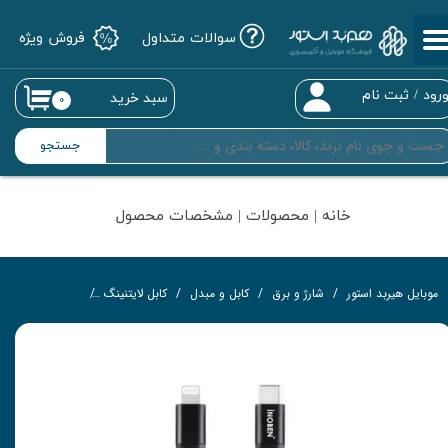
سوالات متداول
فروش ویژه
حساب کاربری من
تغییر گذر واژه
رود
/
ثبت نام
سبد خرید
۰
سفارشات
جستجو
خروج از حساب کاربری
خانه | محصولات | مشخصات محصول
موبایل هیربد استور
شارژ و برق
کابل و مبدل
کابل لایتنینگ
کابل تبدیل Type-C به لایتنینگ آینوبن مدل Braided به طول 1.2 متر