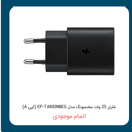
شارژر 25 وات سامسونگ مدل EP-TA800NBEG (کپی A)
اتمام موجودی