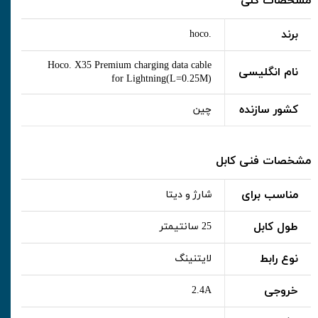
مشخصات کلی
برند
.hoco
Hoco. X35 Premium charging data cable
نام انگلیسی
for Lightning(L=0.25M)
کشور سازنده
چین
مشخصات فنی کابل
مناسب برای
شارژ و دیتا
طول کابل
25 سانتیمتر
نوع رابط
لایتنینگ
خروجی
2.4A