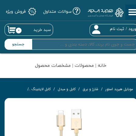
سوالات متداول
فروش ویژه
حساب کاربری من
تغییر گذر واژه
رود
/
ثبت نام
سبد خرید
۰
سفارشات
جستجو
خروج از حساب کاربری
خانه | محصولات | مشخصات محصول
موبایل هیربد استور
شارژ و برق
کابل و مبدل
کابل لایتنینگ
کابل تبدیل USB به لایتنینگ هوکو مدل X35 به طول 0.25 متر