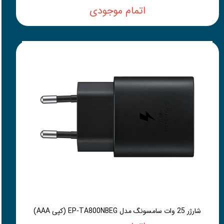
اتمام موجودی
شارژر 25 وات سامسونگ مدل EP-TA800NBEG (کپی AAA)