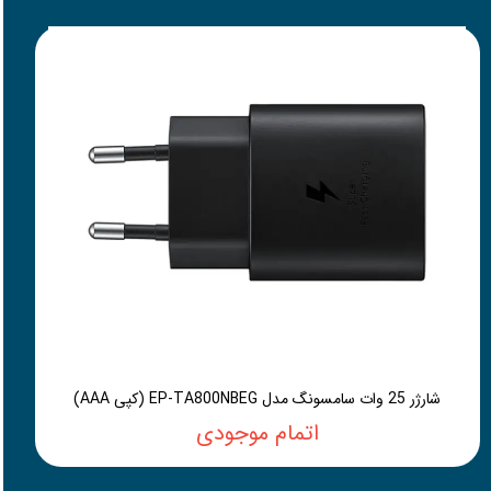
شارژر 25 وات سامسونگ مدل EP-TA800NBEG (کپی AAA)
اتمام موجودی