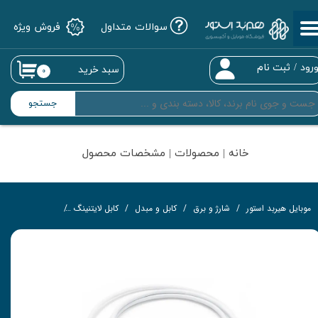
سوالات متداول
فروش ویژه
حساب کاربری من
تغییر گذر واژه
رود
/
ثبت نام
سبد خرید
۰
سفارشات
جستجو
خروج از حساب کاربری
خانه | محصولات | مشخصات محصول
موبایل هیربد استور
شارژ و برق
کابل و مبدل
کابل لایتنینگ
کابل تبدیل USB به لایتنینگ اپل به طول 1 متر(بدون پک)