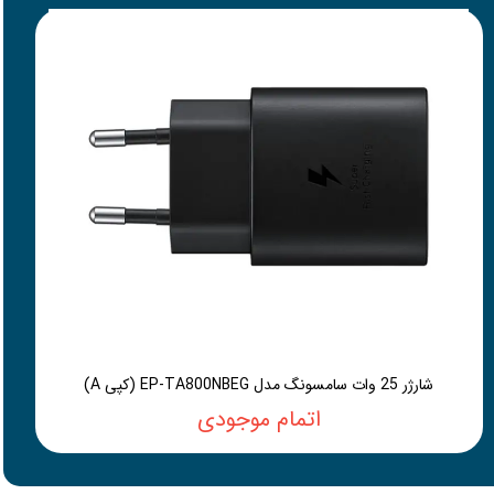
شارژر 25 وات سامسونگ مدل EP-TA800NBEG (کپی A)
اتمام موجودی