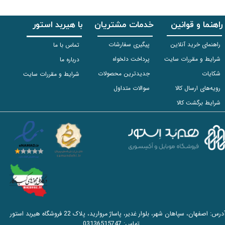
راهنما و قوانین
خدمات مشتریان
با هیربد استور
راهنمای خرید آنلاین
پیگیری سفارشات
تماس با ما
شرایط و مقررات سایت
پرداخت دلخواه
درباره ما
شکایات
جدیدترین محصولات
شرایط و مقررات سایت
رویه‌های ارسال کالا
سوالات متداول
شرایط برگشت کالا
آدرس: اصفهان، سپاهان شهر، بلوار غدیر، پاساژ مروارید، پلاک 22 فروشگاه هیربد استور
تماس:
03136515747