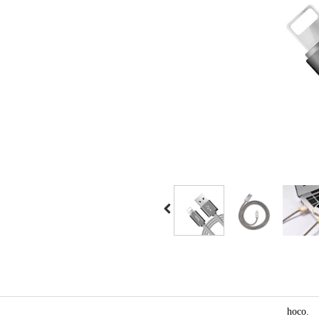
.hoco