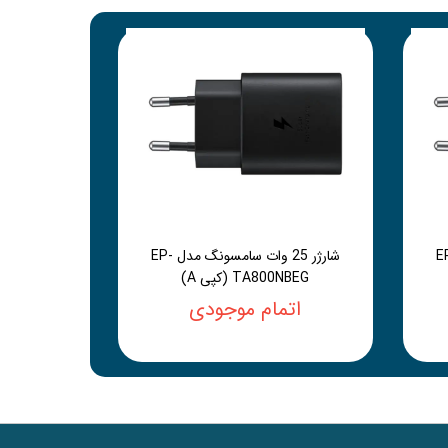
سامسونگ مدل EP-
شارژر 25 وات سامسونگ مدل EP-
TA800NBEG (کپی A)
اتمام موجودی