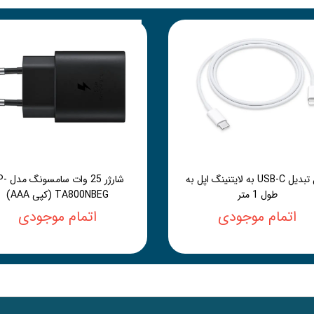
کابل تبدیل USB-C به لایتنینگ اپل به
شارژر 25 وات 
طول 1 متر
TA800NBEG (کپی AAA)
اتمام موجودی
اتمام موجودی