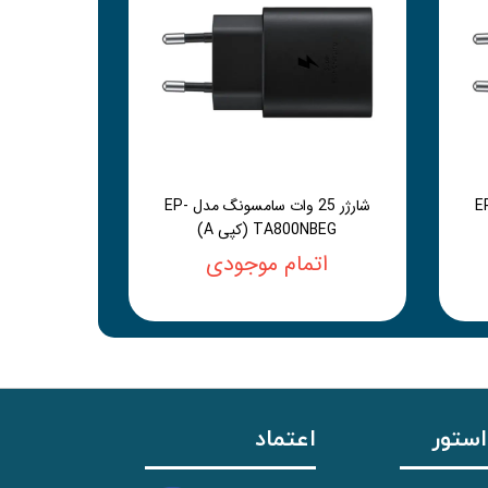
سامسونگ مدل EP-
شارژر 25 وات سامسونگ مدل EP-
TA800NBEG (کپی A)
اتمام موجودی
استور
اعتماد