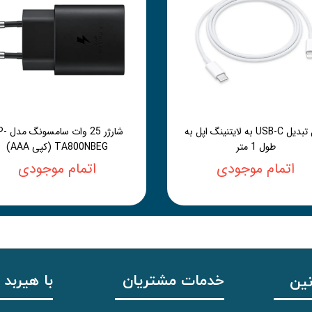
کابل تبدیل USB-C به لایتنینگ اپل به
شارژر 25 وات 
طول 1 متر
TA800NBEG (کپی AAA)
اتمام موجودی
اتمام موجودی
خدمات مشتریان
با هیربد 
نین