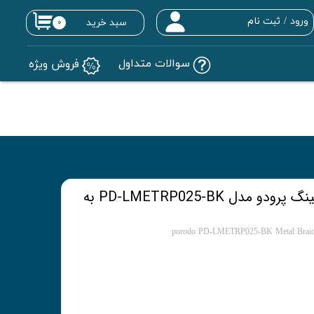
ورود
/
ثبت نام
سبد خرید
۰
حساب کاربری من
سوالات متداول
فروش ویژه
تغییر گذر واژه
سفارشات
خروج از حساب کاربری
کابل تبدیل USB به لایتنینگ پرودو مدل PD-LMETRP025-BK به