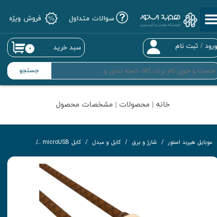
سوالات متداول
فروش ویژه
حساب کاربری من
تغییر گذر واژه
رود
/
ثبت نام
سبد خرید
۰
سفارشات
جستجو
خروج از حساب کاربری
خانه | محصولات | مشخصات محصول
موبایل هیربد استور
شارژ و برق
کابل و مبدل
کابل microUSB
کابل تبدیل USB به Micro-USB الدینیو مدل LS25 به طول 1.2 متر