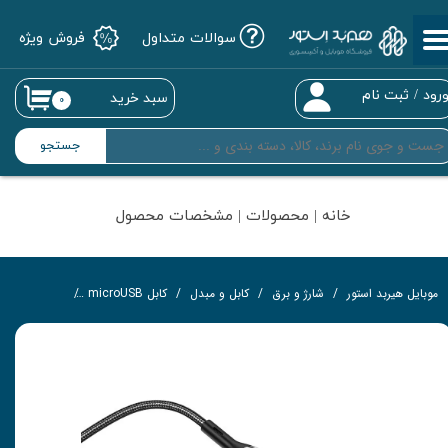
سوالات متداول
فروش ویژه
حساب کاربری من
تغییر گذر واژه
رود
/
ثبت نام
سبد خرید
۰
سفارشات
جستجو
خروج از حساب کاربری
خانه | محصولات | مشخصات محصول
موبایل هیربد استور
شارژ و برق
کابل و مبدل
کابل microUSB
کابل تبدیل USB به Micro USB هوکو مدل U89 به طول 1.2 متر