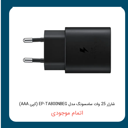
شارژر 25 وات سامسونگ مدل EP-TA800NBEG (کپی AAA)
اتمام موجودی