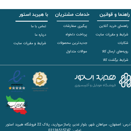
راهنما و قوانین
خدمات مشتریان
با هیربد استور
راهنمای خرید آنلاین
پیگیری سفارشات
تماس با ما
شرایط و مقررات سایت
پرداخت دلخواه
درباره ما
شکایات
جدیدترین محصولات
شرایط و مقررات سایت
رویه‌های ارسال کالا
سوالات متداول
شرایط برگشت کالا
آدرس: اصفهان، سپاهان شهر، بلوار غدیر، پاساژ مروارید، پلاک 22 فروشگاه هیربد استور
تماس:
03136515747