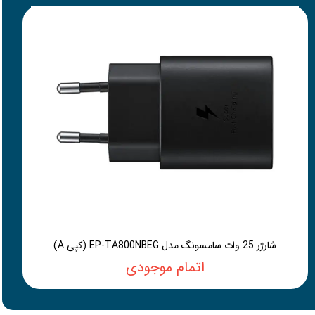
شارژر 25 وات سامسونگ مدل EP-TA800NBEG (کپی A)
اتمام موجودی