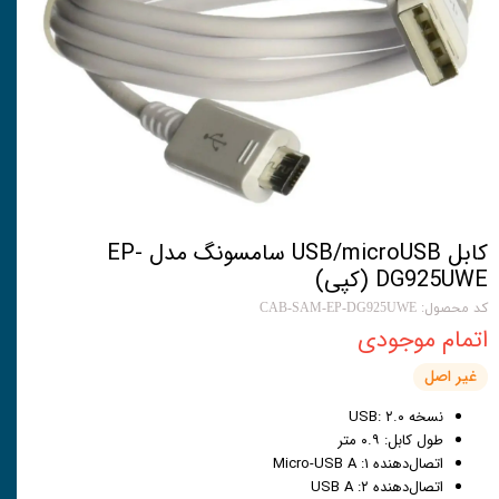
کابل USB/microUSB سامسونگ مدل EP-
DG925UWE (کپی)
کد محصول: CAB-SAM-EP-DG925UWE
اتمام موجودی
غیر اصل
نسخه USB: ۲.۰
طول کابل: ۰.۹ متر
اتصال‌دهنده ۱: Micro-USB A
اتصال‌دهنده ۲: USB A