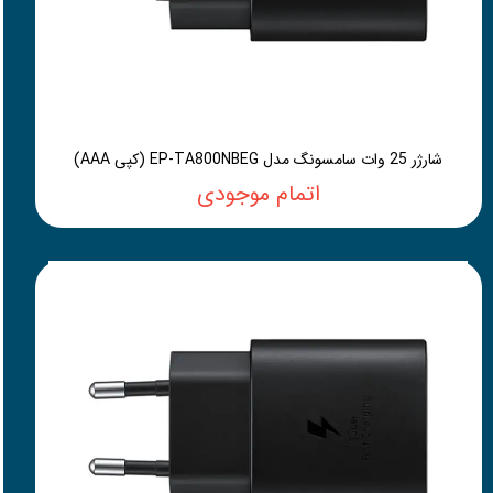
شارژر 25 وات سامسونگ مدل EP-TA800NBEG (کپی AAA)
اتمام موجودی