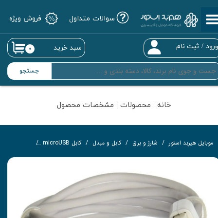
سوالات متداول
فروش ویژه
حساب کاربری من
تغییر گذر واژه
رود
/
ثبت نام
سبد خرید
۰
سفارشات
جستجو
خروج از حساب کاربری
خانه | محصولات | مشخصات محصول
موبایل هیربد استور
شارژ و برق
کابل و مبدل
کابل microUSB
کابل USB/microUSB سامسونگ مدل EP-DG925UWE (کپی)