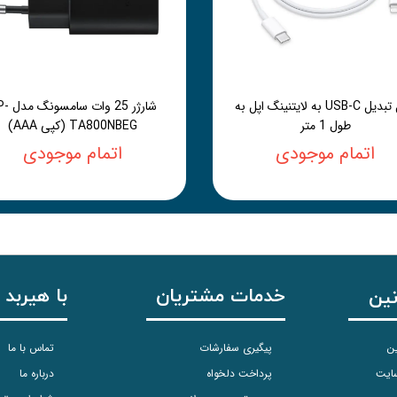
کابل تبدیل USB-C به لایتنینگ اپل به
شارژر 25 وات 
طول 1 متر
TA800NBEG (کپی AAA)
اتمام موجودی
اتمام موجودی
خدمات مشتریان
با هیربد 
نین
ین
پیگیری سفارشات
تماس با ما
سایت
پرداخت دلخواه
درباره ما