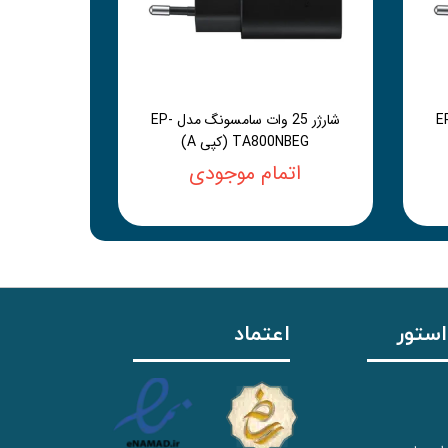
سامسونگ مدل EP-
شارژر 25 وات سامسونگ مدل EP-
TA800NBEG (کپی A)
اتمام موجودی
استور
اعتماد