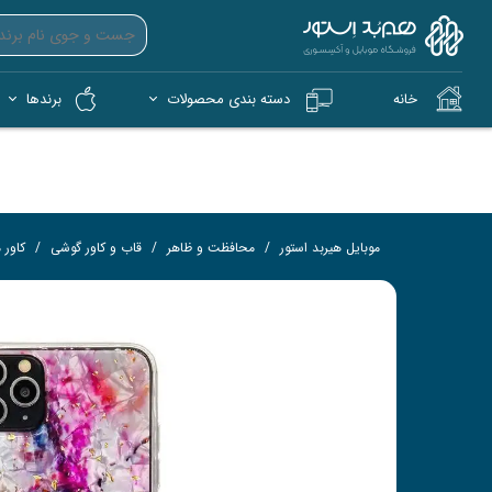
خانه
دسته بندی محصولات
برندها
آیپد (iPad)
آیفون (iPhone)
کمپ و فضای باز (Tech)
هندزفری بی‌سیم (TWS)
فلش 
کار
موبایل هیربد استور
محافظت و ظاهر
قاب و کاور گوشی
کاور م