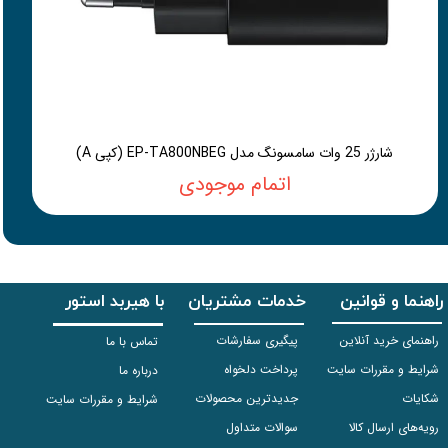
شارژر 25 وات سامسونگ مدل EP-TA800NBEG (کپی A)
اتمام موجودی
راهنما و قوانین
خدمات مشتریان
با هیربد استور
راهنمای خرید آنلاین
پیگیری سفارشات
تماس با ما
شرایط و مقررات سایت
پرداخت دلخواه
درباره ما
شکایات
جدیدترین محصولات
شرایط و مقررات سایت
رویه‌های ارسال کالا
سوالات متداول