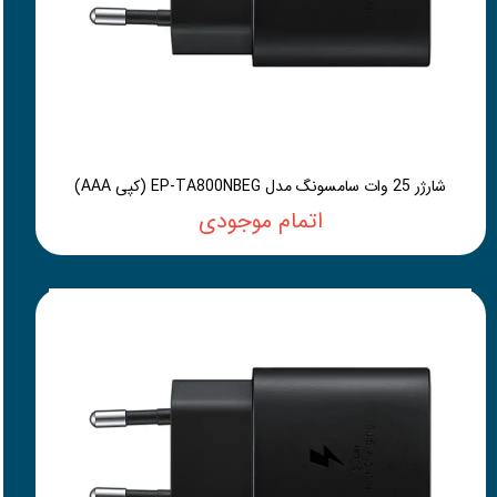
شارژر 25 وات سامسونگ مدل EP-TA800NBEG (کپی AAA)
اتمام موجودی