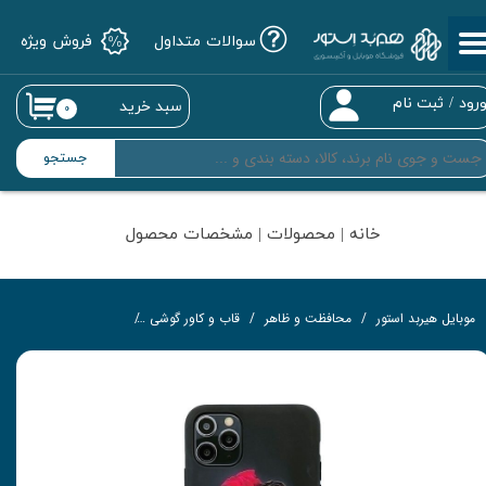
سوالات متداول
فروش ویژه
حساب کاربری من
تغییر گذر واژه
رود
/
ثبت نام
سبد خرید
۰
سفارشات
جستجو
خروج از حساب کاربری
خانه | محصولات | مشخصات محصول
موبایل هیربد استور
محافظت و ظاهر
قاب و کاور گوشی
کاور مدل مانی هیست-All مناسب برای گوشی موبایل اپل iPhone 11 Pro