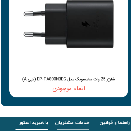
شارژر 25 وات سامسونگ مدل EP-TA800NBEG (کپی A)
اتمام موجودی
راهنما و قوانین
خدمات مشتریان
با هیربد استور