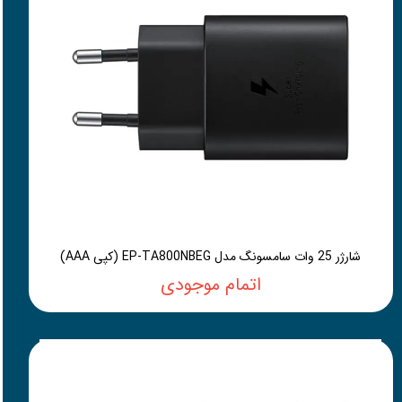
شارژر 25 وات سامسونگ مدل EP-TA800NBEG (کپی AAA)
اتمام موجودی