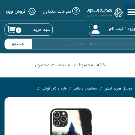
سوالات متداول
فروش ویژه
حساب کاربری من
تغییر گذر واژه
رود
/
ثبت نام
سبد خرید
۰
سفارشات
جستجو
خروج از حساب کاربری
خانه | محصولات | مشخصات محصول
موبایل هیربد استور
محافظت و ظاهر
قاب و کاور گوشی
کاور مدل جوکر به همراه بند