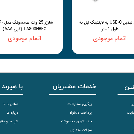
کابل تبدیل USB-C به لایتنینگ اپل به
شارژر 25 وات 
طول 1 متر
TA800NBEG (کپی AAA)
اتمام موجودی
اتمام موجودی
خدمات مشتریان
با هیربد 
نین
ین
پیگیری سفارشات
تماس با ما
سایت
پرداخت دلخواه
درباره ما
جدیدترین محصولات
شرایط و مقر
سوالات متداول