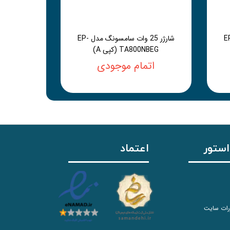
سامسونگ مدل EP-
شارژر 25 وات سامسونگ مدل EP-
TA800NBEG (کپی A)
اتمام موجودی
استور
اعتماد
رات سایت