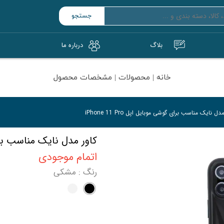
جستجو
بلاگ
درباره‌ ما
و SSD قابل‌حمل
ت حافظه (microSD/SD)
خانه | محصولات | مشخصات محصول
دل نایک مناسب برای گوشی موبایل اپل iPhone 11 Pro
کاور مدل نایک مناسب برای گوشی
اتمام موجودی
رنگ
: مشکی