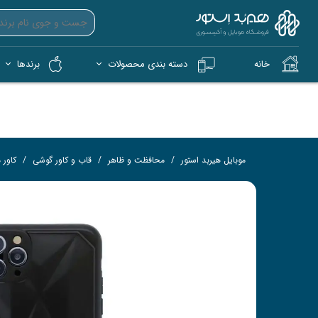
خانه
دسته بندی محصولات
برندها
آیپد (iPad)
آیفون (iPhone)
کمپ و فضای باز (Tech)
هندزفری بی‌سیم (TWS)
فلش 
کار
موبایل هیربد استور
محافظت و ظاهر
قاب و کاور گوشی
کاور م