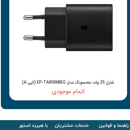
شارژر 25 وات سامسونگ مدل EP-TA800NBEG (کپی A)
اتمام موجودی
راهنما و قوانین
خدمات مشتریان
با هیربد استور