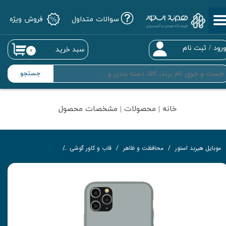
سوالات متداول
فروش ویژه
حساب کاربری من
تغییر گذر واژه
رود
/
ثبت نام
سبد خرید
۰
سفارشات
جستجو
خروج از حساب کاربری
خانه | محصولات | مشخصات محصول
موبایل هیربد استور
محافظت و ظاهر
قاب و کاور گوشی
کاور مدل GSC مناسب برای گوشی موبایل اپل iPhone 11