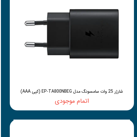
شارژر 25 وات سامسونگ مدل EP-TA800NBEG (کپی AAA)
اتمام موجودی