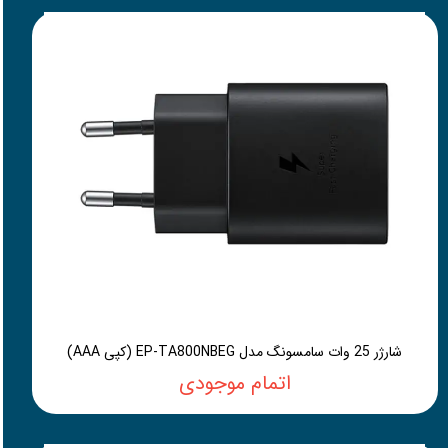
شارژر 25 وات سامسونگ مدل EP-TA800NBEG (کپی AAA)
اتمام موجودی