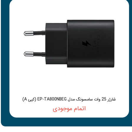
شارژر 25 وات سامسونگ مدل EP-TA800NBEG (کپی A)
اتمام موجودی