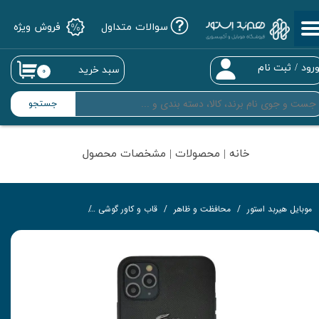
سوالات متداول
فروش ویژه
حساب کاربری من
تغییر گذر واژه
رود
/
ثبت نام
سبد خرید
۰
سفارشات
جستجو
خروج از حساب کاربری
خانه | محصولات | مشخصات محصول
موبایل هیربد استور
محافظت و ظاهر
قاب و کاور گوشی
کاور لاگوست مناسب برای گوشی م