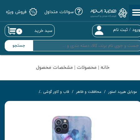
سوالات متداول
فروش ویژه
حساب کاربری من
تغییر گذر واژه
رود
/
ثبت نام
سبد خرید
۰
سفارشات
جستجو
خروج از حساب کاربری
خانه | محصولات | مشخصات محصول
موبایل هیربد استور
محافظت و ظاهر
قاب و کاور گوشی
کاور مدل Lavender به همراه پاپ سوکت مناسب برای گوشی موبایل اپل iPhone 7 / 8 / SE 2020 / SE 2022