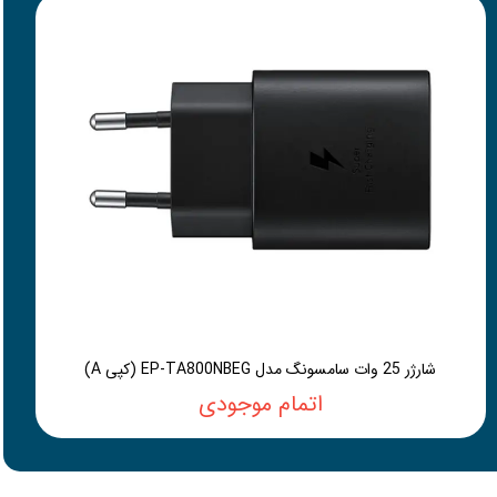
شارژر 25 وات سامسونگ مدل EP-TA800NBEG (کپی A)
اتمام موجودی