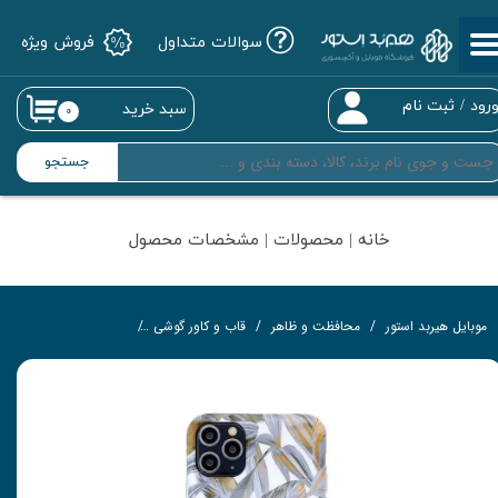
سوالات متداول
فروش ویژه
حساب کاربری من
تغییر گذر واژه
رود
/
ثبت نام
سبد خرید
۰
سفارشات
جستجو
خروج از حساب کاربری
خانه | محصولات | مشخصات محصول
موبایل هیربد استور
محافظت و ظاهر
قاب و کاور گوشی
کاور مدل Leaf-GY مناسب برای گوشی موبایل اپل iPhone 11 Pro Max