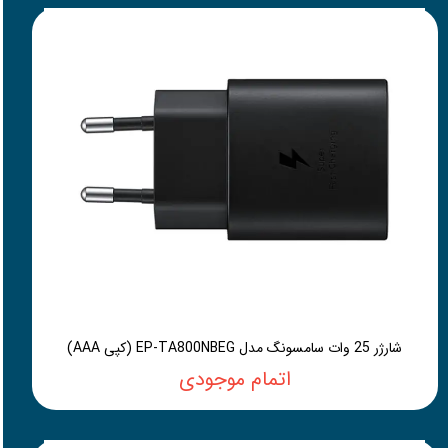
شارژر 25 وات سامسونگ مدل EP-TA800NBEG (کپی AAA)
اتمام موجودی