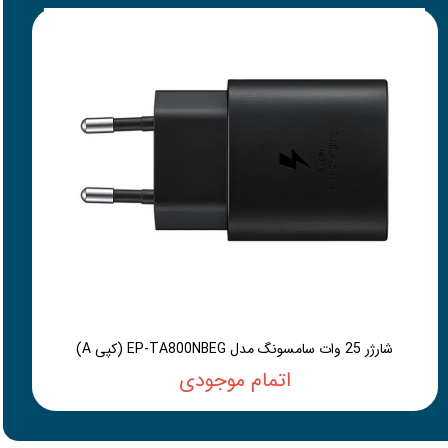
شارژر 25 وات سامسونگ مدل EP-TA800NBEG (کپی A)
اتمام موجودی