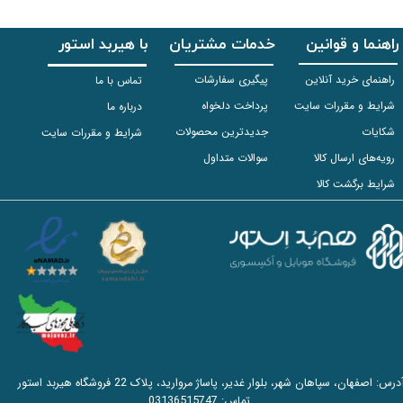
راهنما و قوانین
خدمات مشتریان
با هیربد استور
راهنمای خرید آنلاین
پیگیری سفارشات
تماس با ما
شرایط و مقررات سایت
پرداخت دلخواه
درباره ما
شکایات
جدیدترین محصولات
شرایط و مقررات سایت
رویه‌های ارسال کالا
سوالات متداول
شرایط برگشت کالا
آدرس: اصفهان، سپاهان شهر، بلوار غدیر، پاساژ مروارید، پلاک 22 فروشگاه هیربد استور
تماس:
03136515747