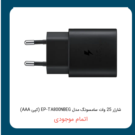
شارژر 25 وات سامسونگ مدل EP-TA800NBEG (کپی AAA)
اتمام موجودی