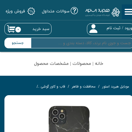
سوالات متداول
فروش ویژه
حساب کاربری من
تغییر گذر واژه
رود
/
ثبت نام
سبد خرید
۰
سفارشات
جستجو
خروج از حساب کاربری
خانه | محصولات | مشخصات محصول
موبایل هیربد استور
محافظت و ظاهر
قاب و کاور گوشی
کاور مدل Marble-BK به همراه پاپ سوکت مناسب برای گوشی موبایل اپل iPhone 12 / 12 PRO