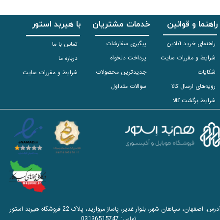
راهنما و قوانین
خدمات مشتریان
با هیربد استور
راهنمای خرید آنلاین
پیگیری سفارشات
تماس با ما
شرایط و مقررات سایت
پرداخت دلخواه
درباره ما
شکایات
جدیدترین محصولات
شرایط و مقررات سایت
رویه‌های ارسال کالا
سوالات متداول
شرایط برگشت کالا
آدرس: اصفهان، سپاهان شهر، بلوار غدیر، پاساژ مروارید، پلاک 22 فروشگاه هیربد استور
تماس:
03136515747