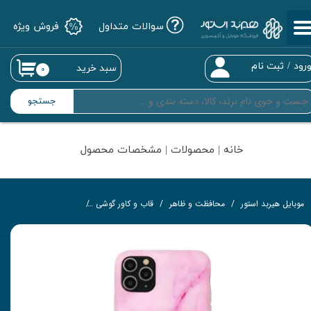
سوالات متداول
فروش ویژه
حساب کاربری من
تغییر گذر واژه
رود
/
ثبت نام
سبد خرید
۰
سفارشات
جستجو
خروج از حساب کاربری
خانه | محصولات | مشخصات محصول
موبایل هیربد استور
محافظت و ظاهر
قاب و کاور گوشی
کاور مدل Marble-PK به همراه پاپ سوکت مناسب برای گوشی موبایل اپل iPhone 7 Plus / 8 Plus