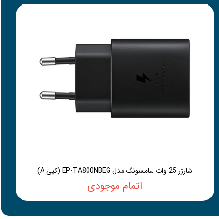
شارژر 25 وات سامسونگ مدل EP-TA800NBEG (کپی A)
اتمام موجودی