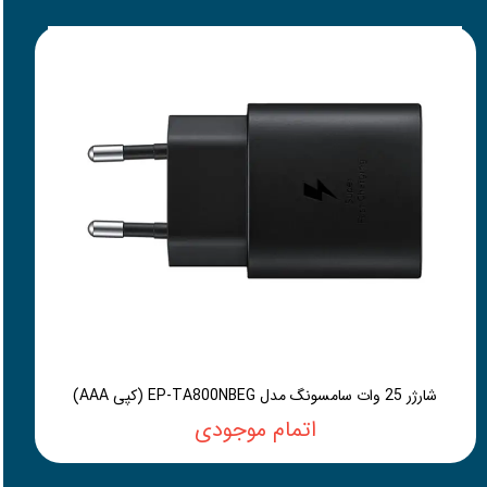
شارژر 25 وات سامسونگ مدل EP-TA800NBEG (کپی AAA)
اتمام موجودی