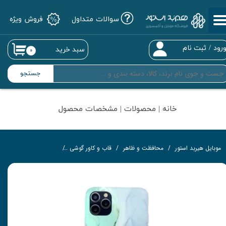
سوالات متداول
فروش ویژه
حساب کاربری من
تغییر گذر واژه
رود
/
ثبت نام
سبد خرید
۰
سفارشات
جستجو
خروج از حساب کاربری
خانه | محصولات | مشخصات محصول
موبایل هیربد استور
محافظت و ظاهر
قاب و کاور گوشی
کاور مدل Marble-GR مناسب برای گوشی موبایل اپل iPhone 12 / 12 PRO