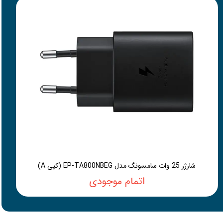
شارژر 25 وات سامسونگ مدل EP-TA800NBEG (کپی A)
اتمام موجودی