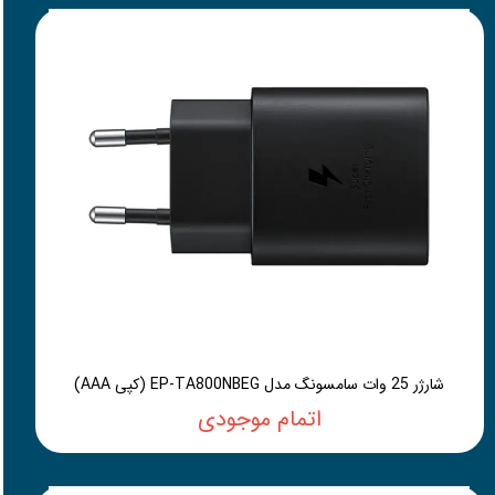
شارژر 25 وات سامسونگ مدل EP-TA800NBEG (کپی AAA)
اتمام موجودی