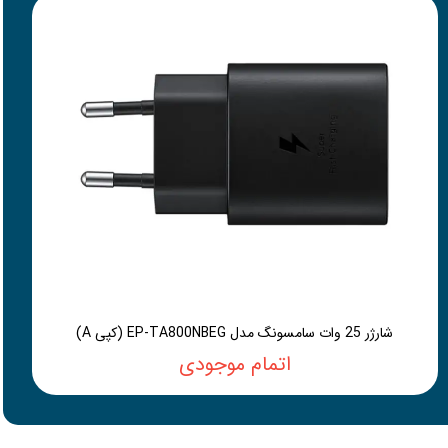
شارژر 25 وات سامسونگ مدل EP-TA800NBEG (کپی A)
اتمام موجودی