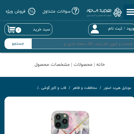
سوالات متداول
فروش ویژه
حساب کاربری من
تغییر گذر واژه
رود
/
ثبت نام
سبد خرید
۰
سفارشات
جستجو
خروج از حساب کاربری
خانه | محصولات | مشخصات محصول
موبایل هیربد استور
محافظت و ظاهر
قاب و کاور گوشی
کاور مدل Tile-BG مناسب برای گوشی موبایل اپل iPhone 12 / 12 PRO