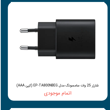
شارژر 25 وات سامسونگ مدل EP-TA800NBEG (کپی AAA)
اتمام موجودی