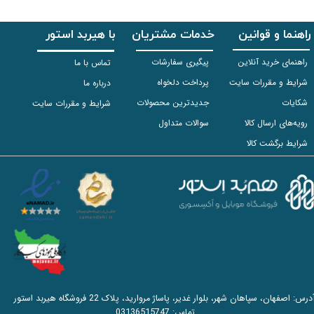
راهنما و قوانین
خدمات مشتریان
با هیربد استور
راهنمای خرید آنلاین
پیگیری سفارشات
تماس با ما
شرایط و مقررات سایت
پرداخت دلخواه
درباره ما
شکایات
جدیدترین محصولات
شرایط و مقررات سایت
رویه‌های ارسال کالا
سوالات متداول
شرایط برگشت کالا
آدرس: اصفهان، سپاهان شهر، بلوار غدیر، پاساژ مروارید، پلاک 22 فروشگاه هیربد استور
تماس:
03136515747