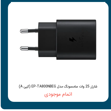
شارژر 25 وات سامسونگ مدل EP-TA800NBEG (کپی A)
اتمام موجودی