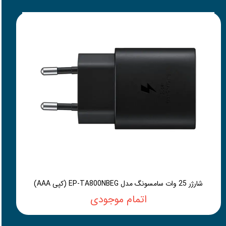
شارژر 25 وات سامسونگ مدل EP-TA800NBEG (کپی AAA)
اتمام موجودی