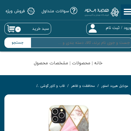
سوالات متداول
فروش ویژه
حساب کاربری من
تغییر گذر واژه
رود
/
ثبت نام
سبد خرید
۰
سفارشات
جستجو
خروج از حساب کاربری
خانه | محصولات | مشخصات محصول
موبایل هیربد استور
محافظت و ظاهر
قاب و کاور گوشی
کاور مدل Tile-SM به همراه پاپ سوکت مناسب برای گوشی موبایل اپل iPhone 11