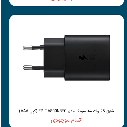
شارژر 25 وات سامسونگ مدل EP-TA800NBEG (کپی AAA)
اتمام موجودی