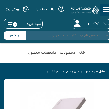
سوالات متداول
فروش ویژه
حساب کاربری من
تغییر گذر واژه
رود
/
ثبت نام
سبد خرید
۰
سفارشات
جستجو
خروج از حساب کاربری
خانه | محصولات | مشخصات محصول
موبایل هیربد استور
شارژ و برق
پاوربانک
پاوربانک راک مدل RMP0310 ظرفیت 5000 میلی آمپر ساعت