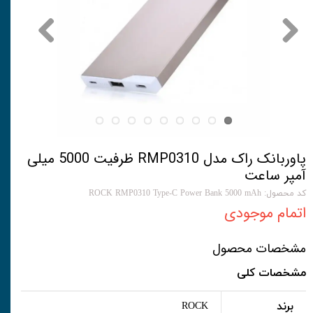
پاوربانک راک مدل RMP0310 ظرفیت 5000 میلی
آمپر ساعت
کد محصول: ROCK RMP0310 Type-C Power Bank 5000 mAh
اتمام موجودی
مشخصات محصول
مشخصات کلی
برند
ROCK