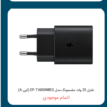
شارژر 25 وات سامسونگ مدل EP-TA800NBEG (کپی A)
اتمام موجودی