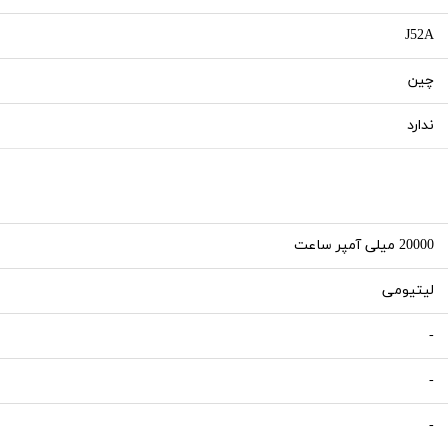
J52A
چین
ندارد
20000 میلی آمپر ساعت
لیتیومی
-
-
-