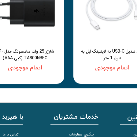
کابل تبدیل USB-C به لایتنینگ اپل به
شارژر 25 وات 
طول 1 متر
TA800NBEG (کپی AAA)
اتمام موجودی
اتمام موجودی
خدمات مشتریان
با هیربد 
نین
ین
پیگیری سفارشات
تماس با ما