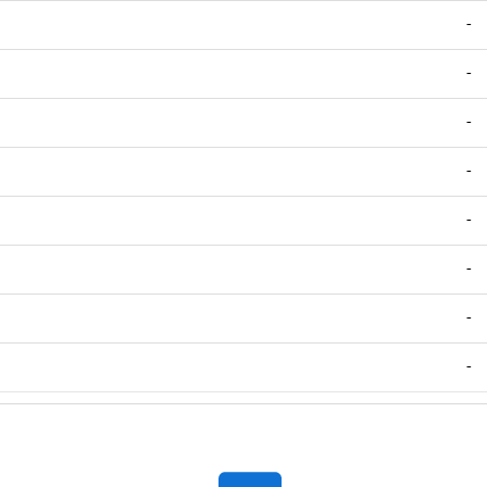
-
-
-
-
-
-
-
-