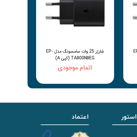
سامسونگ مدل EP-
شارژر 25 وات سامسونگ مدل EP-
TA800NBEG (کپی A)
اتمام موجودی
استور
اعتماد