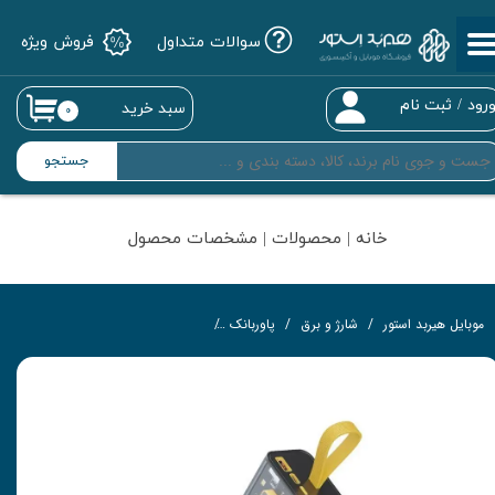
سوالات متداول
فروش ویژه
حساب کاربری من
تغییر گذر واژه
رود
/
ثبت نام
سبد خرید
۰
سفارشات
جستجو
خروج از حساب کاربری
خانه | محصولات | مشخصات محصول
موبایل هیربد استور
شارژ و برق
پاوربانک
پاوربانک گرین‌لاین مدل Transparent Pro ظرفیت ۲۰۰۰۰ میلی‌آمپر