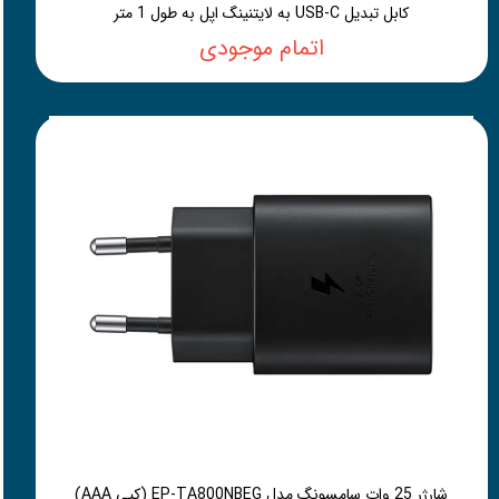
کابل تبدیل USB-C به لایتنینگ اپل به طول 1 متر
اتمام موجودی
شارژر 25 وات سامسونگ مدل EP-TA800NBEG (کپی AAA)