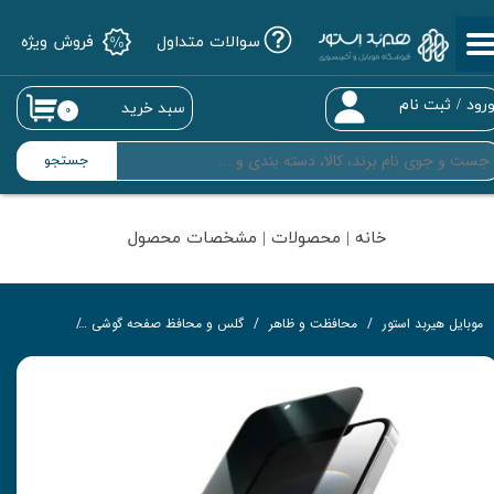
سوالات متداول
فروش ویژه
حساب کاربری من
تغییر گذر واژه
رود
/
ثبت نام
سبد خرید
۰
سفارشات
جستجو
خروج از حساب کاربری
خانه | محصولات | مشخصات محصول
موبایل هیربد استور
محافظت و ظاهر
گلس و محافظ صفحه گوشی
گلس مات و 