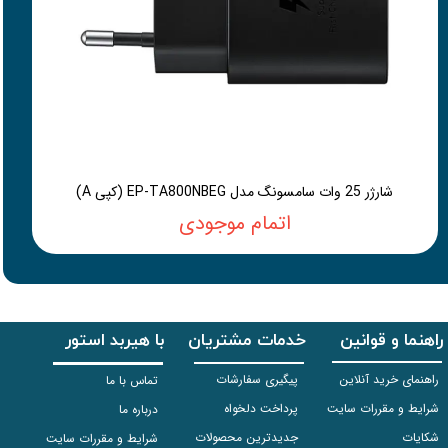
شارژر 25 وات سامسونگ مدل EP-TA800NBEG (کپی A)
اتمام موجودی
راهنما و قوانین
خدمات مشتریان
با هیربد استور
راهنمای خرید آنلاین
پیگیری سفارشات
تماس با ما
شرایط و مقررات سایت
پرداخت دلخواه
درباره ما
شکایات
جدیدترین محصولات
شرایط و مقررات سایت