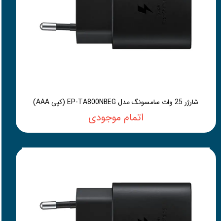
شارژر 25 وات سامسونگ مدل EP-TA800NBEG (کپی AAA)
اتمام موجودی