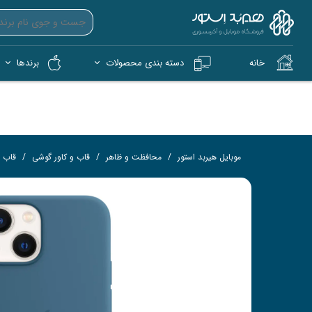
خانه
دسته بندی محصولات
برندها
آیپد (iPad)
آیفون (iPhone)
کمپ و فضای باز (Tech)
هندزفری بی‌سیم (TWS)
فلش 
کار
موبایل هیربد استور
محافظت و ظاهر
قاب و کاور گوشی
قاب 