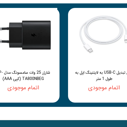
کابل تبدیل USB-C به لایتنینگ اپل به
شارژر 25 وات 
طول 1 متر
TA800NBEG (کپی AAA)
اتمام موجودی
اتمام موجودی