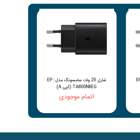
سامسونگ مدل EP-
شارژر 25 وات سامسونگ مدل EP-
TA800NBEG (کپی A)
اتمام موجودی