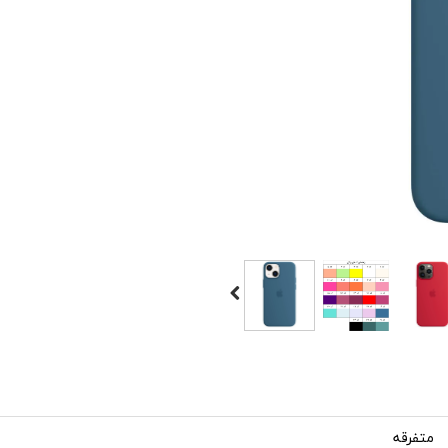
متفرقه