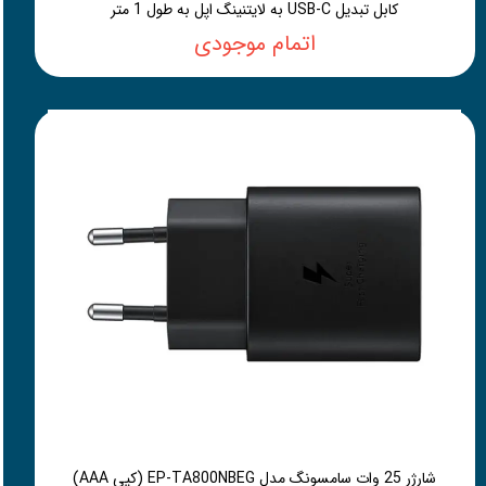
کابل تبدیل USB-C به لایتنینگ اپل به طول 1 متر
اتمام موجودی
شارژر 25 وات سامسونگ مدل EP-TA800NBEG (کپی AAA)