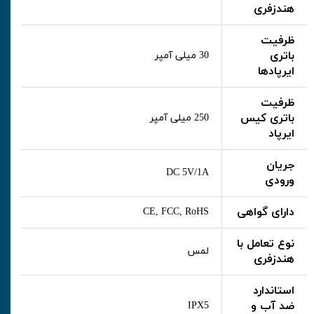
هندزفری
ظرفیت
باتری
30 میلی آمپر
ایرپادها
ظرفیت
باتری کیس
250 میلی آمپر
ایرپاد
جریان
DC 5V/1A
ورودی
دارای گواهی
CE, FCC, RoHS
نوع تعامل با
لمس
هندزفری
استاندارد
ضد آب و
IPX5