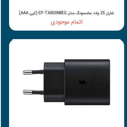
شارژر 25 وات سامسونگ مدل EP-TA800NBEG (کپی AAA)
اتمام موجودی