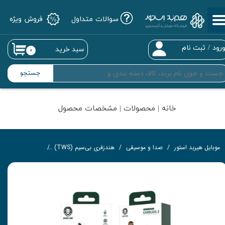
سوالات متداول
فروش ویژه
حساب کاربری من
تغییر گذر واژه
رود
/
ثبت نام
سبد خرید
۰
سفارشات
جستجو
خروج از حساب کاربری
خانه | محصولات | مشخصات محصول
موبایل هیربد استور
صدا و موسیقی
هندزفری بی‌سیم (TWS)
ایربادز 3 گرین لاین