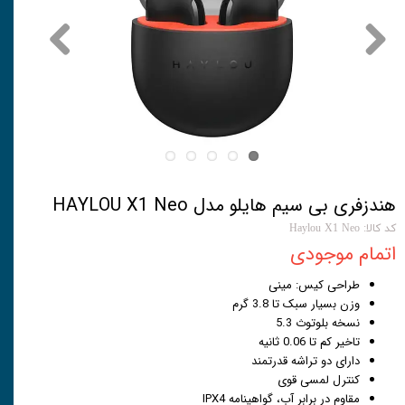
هندزفری بی سیم هایلو مدل HAYLOU X1 Neo
کد کالا: Haylou X1 Neo
اتمام موجودی
طراحی کیس: مینی
وزن بسیار سبک تا 3.8 گرم
نسخه بلوتوث 5.3
تاخیر کم تا 0.06 ثانیه
دارای دو تراشه قدرتمند
کنترل لمسی قوی
مقاوم در برابر آب، گواهینامه IPX4