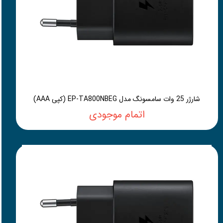
شارژر 25 وات سامسونگ مدل EP-TA800NBEG (کپی AAA)
اتمام موجودی