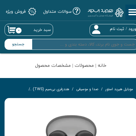
سوالات متداول
فروش ویژه
حساب کاربری من
تغییر گذر واژه
رود
/
ثبت نام
سبد خرید
۰
سفارشات
جستجو
خروج از حساب کاربری
خانه | محصولات | مشخصات محصول
موبایل هیربد استور
صدا و موسیقی
هندزفری بی‌سیم (TWS)
هندزفری بی سیم هایلو مد