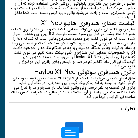
هایلو در طراحی این هندزفری بلوتوثی از روشی خاص استفاده کرده که آن را
خاص‌تر می کند، آن هم استفاده از پلاستیک با کیفیت و شفاف در قسمت درب
کیس هندزفری است و باعث می‌شود وقتی درب کیس بسته است شما داخل
آن را ببینید.
کیفیت صدای هندزفری هایلو X1 Neo
قطر درایور 13 میلی متری می‌تواند صدایی با کیفیت و بیس بالا را برای شما به
همراه داشته باشد. در کنار این مورد نسخه بلوتوث 5.3 روی این هدفون سوار
شده است که می‌توان گفت جزو معدود هندزفری‌هایی است که نسخه 5.3 را
دارا می باشد. با بررسی این دو مورد متوجه خواهید شد که تجربه صدایی رسا
با تمام جزئیات چه در هنگام موسیقی و چه در هنگام مکالمه را خواهید داشت.
اگر به خصوصیات صدایی این هندزفری کمی بیشتر دقت کنیم می توان گفت
که هندزفری بلوتوثی Haylou X1 Neo را می‌توان در دسته هدزفری‌های
گیمینگ نیز قرار داد. تاخیر کم در صدا و بازدهی بالای باتری این موضوع را
تایید می کند.
باتری هندزفری بلوتوثی Haylou X1 Neo
طبق ادعای کمپانی می‌توانید با یک بار شارژ تا 20 ساعت بدون توقف موسیقی
گوش کنید. با توجه به اندازه کوچک کیس این هندزفری در نگاه اول شاید
باتری آن ضعیف به نظر برسد، ولی وقتی شما یک بار هندزفری‌ها را شارژ می
کنید تا 5 ساعت می توانید از آن استفاده کنید در حالی که همراه با کیس تا 20
ساعت نیز افزایش پیدا می کند.
نظرات