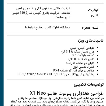
ظرفیت باتری هدفون تکی 30 میلی آمپر
ظرفیت
ساعت، ظرفیت باتری کیس شارژ 310 میلی
باتری
آمپر ساعت
اقلام همراه
محفظه شارژ، کابل، دفترچه راهنما
قابلیت‌های ویژه
طراحی کیس: مینی
وزن بسیار سبک تا 3.8 گرم
نسخه بلوتوث 5.3
تاخیر کم تا 0.06 ثانیه
دارای دو تراشه قدرتمند
کنترل لمسی قوی
مقاوم در برابر آب، گواهینامه IPX4
پشتیبانی از پروتکل های SBC / A۲DP / AVRCP / HFP / HSP
توضیحات تکمیلی
طراحی هندزفری بلوتوث هایلو X1 Neo
در نگاه اول شاید کمی شما را یاد مدل‌های اپل بیندازد، مخصوصا وقتی
هندزفری‌ها را نگاه می‌کنید. دنباله هدفون‌های زیاد بلند نیست زیاد هم کوتاه
نیست و اندازه مناسبی دارد. طراحی کیس مینیمال و خاص است در حالی که