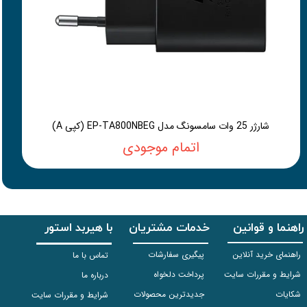
شارژر 25 وات سامسونگ مدل EP-TA800NBEG (کپی A)
اتمام موجودی
راهنما و قوانین
خدمات مشتریان
با هیربد استور
راهنمای خرید آنلاین
پیگیری سفارشات
تماس با ما
شرایط و مقررات سایت
پرداخت دلخواه
درباره ما
شکایات
جدیدترین محصولات
شرایط و مقررات سایت