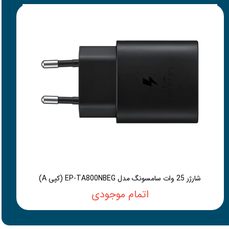
شارژر 25 وات سامسونگ مدل EP-TA800NBEG (کپی A)
اتمام موجودی