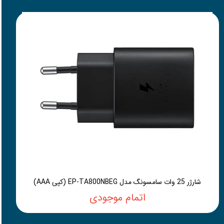
شارژر 25 وات سامسونگ مدل EP-TA800NBEG (کپی AAA)
اتمام موجودی