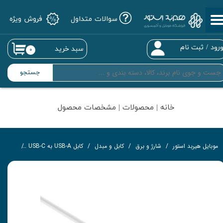
سوالات متداول
فروش ویژه
حساب کاربری من
تغییر گذر واژه
رود
/
ثبت نام
سبد خرید
۰
سفارشات
جستجو
خروج از حساب کاربری
خانه | محصولات | مشخصات محصول
موبایل هیربد استور
شارژ و برق
کابل و مبدل
کابل USB-A به USB-C
کابل تبدیل USB به Type-C هوکو 