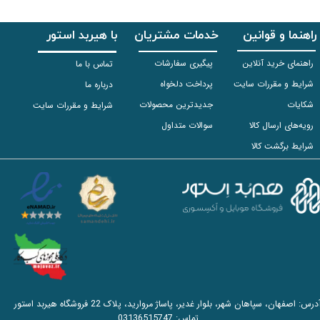
راهنما و قوانین
خدمات مشتریان
با هیربد استور
راهنمای خرید آنلاین
پیگیری سفارشات
تماس با ما
شرایط و مقررات سایت
پرداخت دلخواه
درباره ما
شکایات
جدیدترین محصولات
شرایط و مقررات سایت
رویه‌های ارسال کالا
سوالات متداول
شرایط برگشت کالا
آدرس: اصفهان، سپاهان شهر، بلوار غدیر، پاساژ مروارید، پلاک 22 فروشگاه هیربد استور
تماس:
03136515747