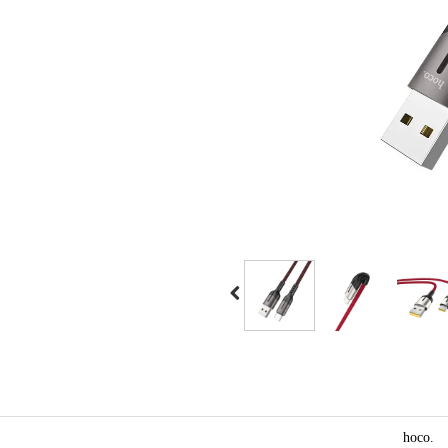
.hoco