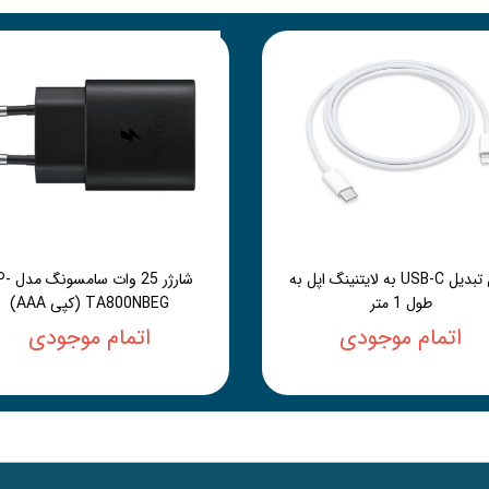
کابل تبدیل USB-C به لایتنینگ اپل به
شارژر 25 وات 
طول 1 متر
TA800NBEG (کپی AAA)
اتمام موجودی
اتمام موجودی