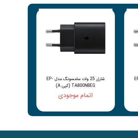
سامسونگ مدل EP-
شارژر 25 وات سامسونگ مدل EP-
TA800NBEG (کپی A)
اتمام موجودی