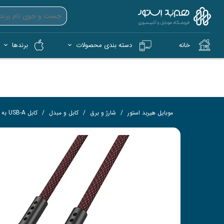
خانه
دسته بندی محصولات
برندها
آیپد (iPad)
آیفون (iPhone)
کمپ و فضای باز (Tech)
هندزفری بی‌سیم (TWS)
فلش 
کار
موبایل هیربد استور
شارژ و برق
کابل و مبدل
کابل USB-A به USB-C